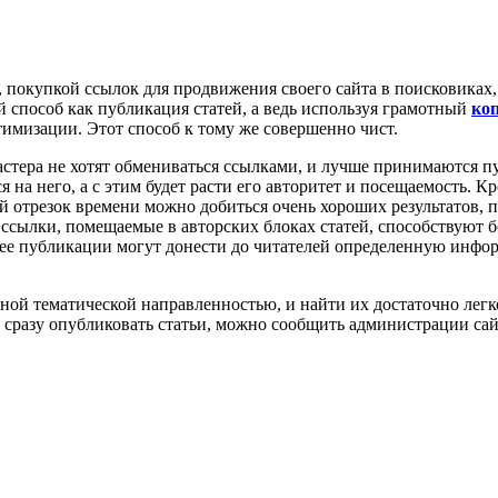
 покупкой ссылок для продвижения своего сайта в поисковиках
 способ как публикация статей, а ведь используя грамотный
коп
имизации. Этот способ к тому же совершенно чист.
мастера не хотят обмениваться ссылками, и лучше принимаются п
 на него, а с этим будет расти его авторитет и посещаемость. К
й отрезок времени можно добиться очень хороших результатов, п
у ссылки, помещаемые в авторских блоках статей, способствуют
олее публикации могут донести до читателей определенную инфо
ой тематической направленностью, и найти их достаточно легко
т сразу опубликовать статьи, можно сообщить администрации сай