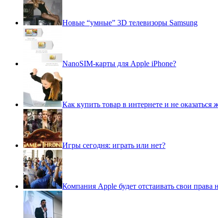
Новые “умные” 3D телевизоры Samsung
NanoSIM-карты для Apple iPhone?
Как купить товар в интернете и не оказаться
Игры сегодня: играть или нет?
Компания Apple будет отстаивать свои права 