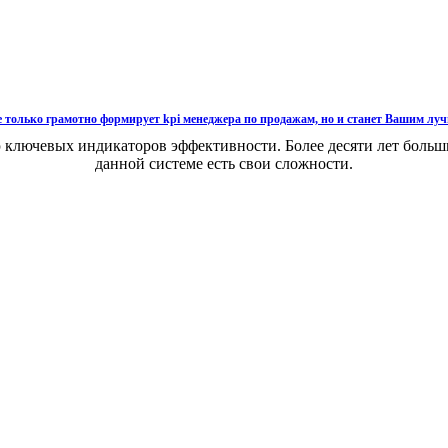
е только грамотно формирует kpi менеджера по продажам, но и станет Вашим луч
 ключевых индикаторов эффективности. Более десяти лет больш
данной системе есть свои сложности.