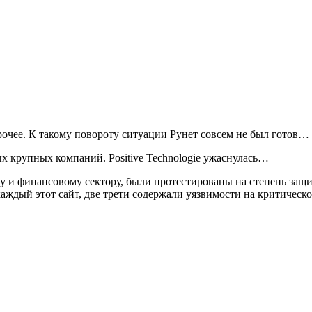
рочее. К такому повороту ситуации Рунет совсем не был готов…
ых крупных компаний. Positive Technologie ужаснулась…
у и финансовому сектору, были протестированы на степень защи
аждый этот сайт, две трети содержали уязвимости на критическ