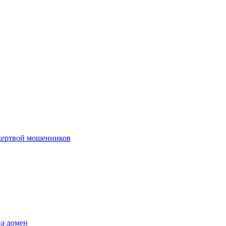
 жертвой мошенников
на домен