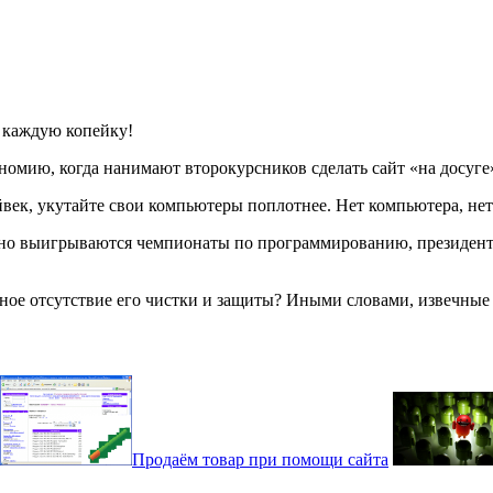
 каждую копейку!
ономию, когда нанимают второкурсников сделать сайт «на досуг
век, укутайте свои компьютеры поплотнее. Нет компьютера, нет и
ярно выигрываются чемпионаты по программированию, президент
ое отсутствие его чистки и защиты? Иными словами, извечные в
Продаём товар при помощи сайта