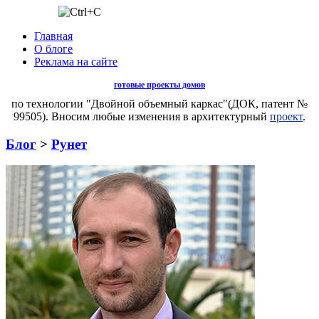
Главная
О блоге
Реклама на сайте
готовые проекты домов
по технологии "Двойной объемный каркас"(ДОК, патент №
99505). Вносим любые изменения в архитектурный
проект
.
Блог
>
Рунет