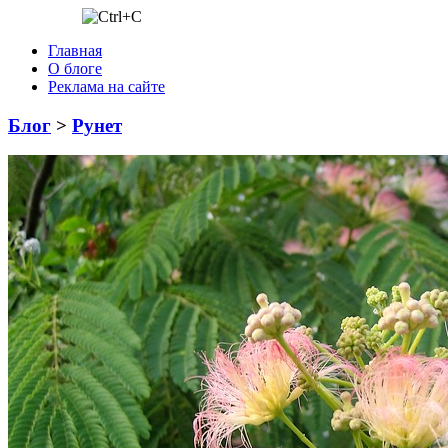
Главная
О блоге
Реклама на сайте
Блог
>
Рунет