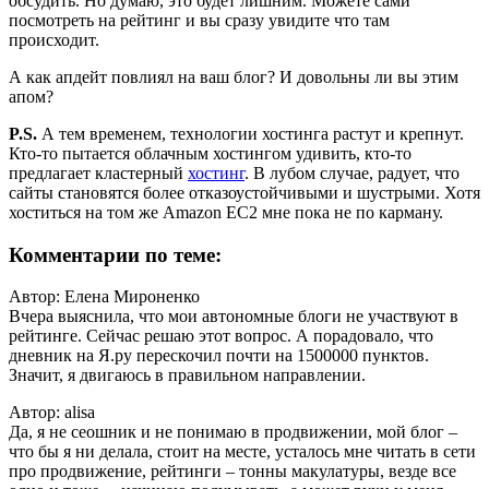
обсудить. Но думаю, это будет лишним. Можете сами
посмотреть на рейтинг и вы сразу увидите что там
происходит.
А как апдейт повлиял на ваш блог? И довольны ли вы этим
апом?
P.S.
А тем временем, технологии хостинга растут и крепнут.
Кто-то пытается облачным хостингом удивить, кто-то
предлагает кластерный
хостинг
. В лубом случае, радует, что
сайты становятся более отказоустойчивыми и шустрыми. Хотя
хоститься на том же Amazon EC2 мне пока не по карману.
Комментарии по теме:
Автор: Елена Мироненко
Вчера выяснила, что мои автономные блоги не участвуют в
рейтинге. Сейчас решаю этот вопрос. А порадовало, что
дневник на Я.ру перескочил почти на 1500000 пунктов.
Значит, я двигаюсь в правильном направлении.
Автор: alisa
Да, я не сеошник и не понимаю в продвижении, мой блог –
что бы я ни делала, стоит на месте, усталось мне читать в сети
про продвижение, рейтинги – тонны макулатуры, везде все