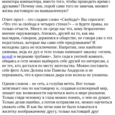
монитора компьютера, вместо того, чтобы проводить время с
друзьями? Почему они, порой сами того не замечая, меняют
жизнь настоящую на вымышленную?
Ответ прост – это сладкое слово «Свобода!» Вы спросите:
«Что это за свобода в четырех стенах?» – и будете правы, но
только отчасти. Много ли среди нас тех, кому безразлично
мнение окружающих, близких, друзей на то, как мы
выглядим, говорим, держимся в обществе, не говоря уже о тех
недостатках, которые мы сами себе придумываем? И
молодежь здесь не исключение. Напротив, они наиболее
уязвимы, ведь их дух и тело только начинают закалку «огнем,
водой
и медными трубами». Зато сидя в уютной комнате,
общаясь в сети можно выбирать себе друзей по интересам, а
не тех, кто достался по месту жительства. Можно поставить
себе фото Ален Делона или Памелы Андерсон и не
переживать, что в кроссовках дыра или волосы не уложены.
Одним словом – не сеть, а голубая мечта. Вот только
затягивает она по настоящему и, создавая иллюзорный мир,
лишает нас возможности научиться жить в мире реальном.
Только глядя человеку в глаза можно понять, о чем он думает.
Только делая ошибки, а потом исправляя их, можно научиться
уважать себя. И как бы легко нам не было плакаться в
жилетку воображаемому другу, только настоящий друг